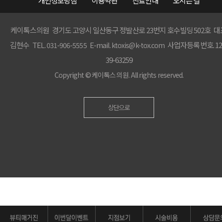
개인정보방침
이용약관
진료안내
오시는 길
케이톡스의원 경기도 고양시 일산동구 정발산로 23번지 호수빌딩 502호 대
김현수 TEL.
E-mail.
사업자등록번호. 12
031-906-5555
ktoxis@k-tox.com
39-63259
Copyright ©
케이톡스 의원.
All rights reserved.
상단으로