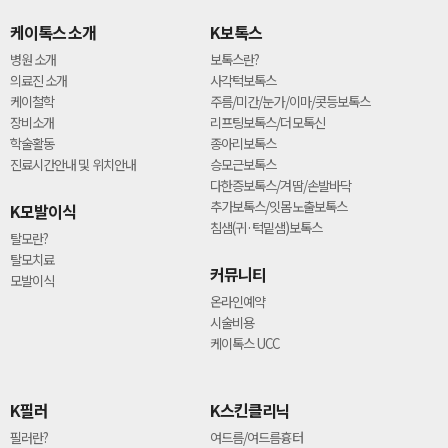
케이톡스 소개
K보톡스
병원 소개
보톡스란?
의료진 소개
사각턱보톡스
케이철학
주름/미간/눈가/이마/콧등보톡스
장비소개
리프팅보톡스/더모톡신
학술활동
종아리보톡스
진료시간안내 및 위치안내
승모근보톡스
다한증보톡스/겨땀/손발바닥
추가보톡스/잇몸노출보톡스
K모발이식
침샘(귀·턱밑샘)보톡스
탈모란?
탈모치료
커뮤니티
모발이식
온라인예약
시술비용
케이톡스 UCC
K필러
K스킨클리닉
필러란?
여드름/여드름흉터