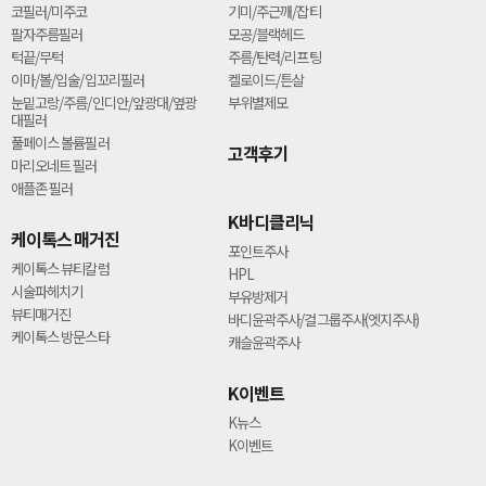
코필러/미주코
기미/주근깨/잡티
팔자주름필러
모공/블랙헤드
턱끝/무턱
주름/탄력/리프팅
이마/볼/입술/입꼬리필러
켈로이드/튼살
눈밑고랑/주름/인디안/앞광대/옆광
부위별제모
대필러
풀페이스 볼륨필러
고객후기
마리오네트 필러
애플존 필러
K바디클리닉
케이톡스 매거진
포인트주사
케이톡스 뷰티칼럼
HPL
시술파헤치기
부유방제거
뷰티매거진
바디윤곽주사/걸그룹주사(엣지주사)
케이톡스 방문스타
캐슬윤곽주사
K이벤트
K뉴스
K이벤트