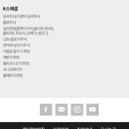
K스페셜
윤곽주사/이중턱 윤곽주사
물광주사
실리프팅(블루다이아,올리쥬 코브라,
울트라V, 회오리, 오메가, 엔코그)
135v 필로가주사
연어주사/아기주사
더블로 골드 리프팅
캐번 리프팅
울트라스킨 리프팅
오니코레이저
울쎄라 리프팅