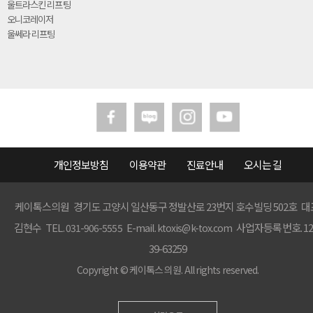
울트라스킨 리프팅
오니코레이저
울쎄라 리프팅
개인정보방침
이용약관
진료안내
오시는 길
케이톡스의원 경기도 고양시 일산동구 정발산로 23번지 호수빌딩 502호 대
김현수 TEL.
E-mail.
사업자등록번호. 12
031-906-5555
ktoxis@k-tox.com
39-63259
Copyright ©
케이톡스 의원.
All rights reserved.