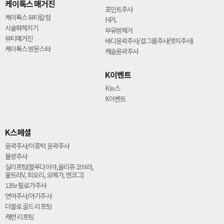
케이톡스 매거진
포인트주사
케이톡스 뷰티칼럼
HPL
시술파헤치기
부유방제거
뷰티매거진
바디윤곽주사/걸그룹주사(엣지주사)
케이톡스 방문스타
캐슬윤곽주사
K이벤트
K뉴스
K이벤트
K스페셜
윤곽주사/이중턱 윤곽주사
물광주사
실리프팅(블루다이아,올리쥬 코브라,
울트라V, 회오리, 오메가, 엔코그)
135v 필로가주사
연어주사/아기주사
더블로 골드 리프팅
캐번 리프팅