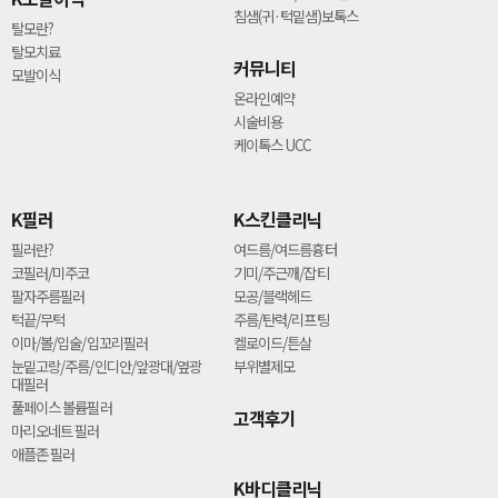
침샘(귀·턱밑샘)보톡스
탈모란?
탈모치료
커뮤니티
모발이식
온라인예약
시술비용
케이톡스 UCC
K필러
K스킨클리닉
필러란?
여드름/여드름흉터
코필러/미주코
기미/주근깨/잡티
팔자주름필러
모공/블랙헤드
턱끝/무턱
주름/탄력/리프팅
이마/볼/입술/입꼬리필러
켈로이드/튼살
눈밑고랑/주름/인디안/앞광대/옆광
부위별제모
대필러
풀페이스 볼륨필러
고객후기
마리오네트 필러
애플존 필러
K바디클리닉