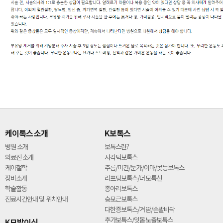
케이톡스 소개
K보톡스
병원 소개
보톡스란?
의료진 소개
사각턱보톡스
케이철학
주름/미간/눈가/이마/콧등보톡스
장비소개
리프팅보톡스/더모톡신
학술활동
종아리보톡스
진료시간안내 및 위치안내
승모근보톡스
다한증보톡스/겨땀/손발바닥
추가보톡스/잇몸노출보톡스
K모발이식