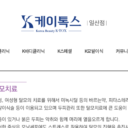
클리닉
K바디클리닉
K스페셜
K모발이식
커뮤니