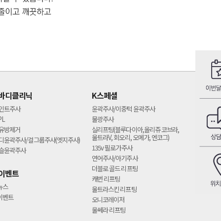
바디클리닉
K스페셜
인트주사
윤곽주사/이중턱 윤곽주사
PL
물광주사
유방제거
실리프팅(블루다이아,올리쥬 코브라,
울트라V, 회오리, 오메가, 엔코그)
디윤곽주사/걸그룹주사(엣지주사)
135v 필로가주사
슬윤곽주사
연어주사/아기주사
더블로 골드 리프팅
이벤트
캐번 리프팅
뉴스
울트라스킨 리프팅
이벤트
오니코레이저
울쎄라 리프팅