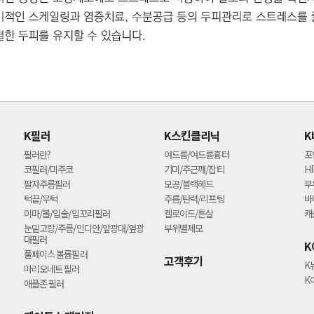
K필러
K스킨클리닉
K
필러란?
여드름/여드름흉터
포
코필러/미주코
기미/주근깨/잡티
H
팔자주름필러
모공/블랙헤드
부
턱끝/무턱
주름/탄력/리프팅
바
이마/볼/입술/입꼬리필러
켈로이드/튼살
캐
눈밑고랑/주름/인디안/앞광대/옆광
부위별제모
대필러
K
풀페이스 볼륨필러
고객후기
K
마리오네트 필러
K
애플존 필러