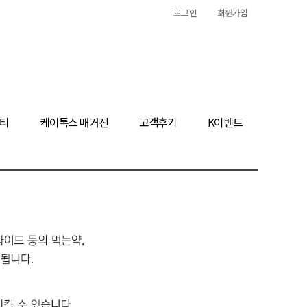
로그인
회원가입
티
케이톡스 매거진
고객후기
K이벤트