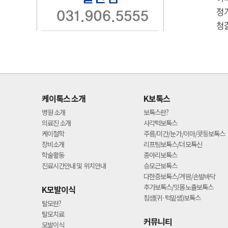
케이톡스 소개
K보톡스
병원 소개
보톡스란?
의료진 소개
사각턱보톡스
케이철학
주름/미간/눈가/이마/콧등보톡스
장비소개
리프팅보톡스/더모톡신
학술활동
종아리보톡스
진료시간안내 및 위치안내
승모근보톡스
다한증보톡스/겨땀/손발바닥
추가보톡스/잇몸노출보톡스
K모발이식
침샘(귀·턱밑샘)보톡스
탈모란?
탈모치료
커뮤니티
모발이식