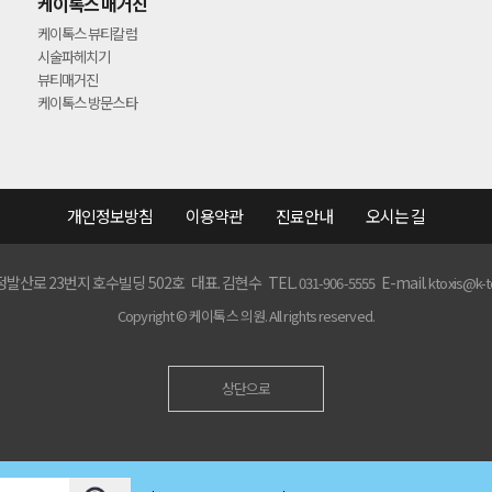
케이톡스 매거진
케이톡스 뷰티칼럼
시술파헤치기
뷰티매거진
케이톡스 방문스타
개인정보방침
이용약관
진료안내
오시는 길
산로 23번지 호수빌딩 502호 대표. 김현수 TEL.
E-mail.
031-906-5555
ktoxis@k-
Copyright ©
케이톡스 의원.
All rights reserved.
상단으로