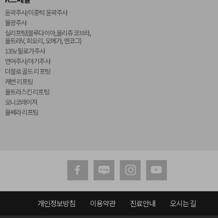
윤곽주사/이중턱 윤곽주사
물광주사
실리프팅(블루다이아,올리쥬 코브라,
울트라V, 회오리, 오메가, 엔코그)
135v 필로가주사
연어주사/아기주사
더블로 골드 리프팅
캐번 리프팅
울트라스킨 리프팅
오니코레이저
울쎄라 리프팅
개인정보방침
이용약관
진료안내
오시는 길