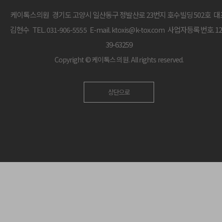
케이톡스의원 경기도 고양시 일산동구 정발산로 23번지 호수빌딩 502호 대
김현수 TEL.
E-mail.
사업자등록번호. 12
031-906-5555
ktoxis@k-tox.com
39-63259
Copyright ©
케이톡스 의원.
All rights reserved.
상단으로