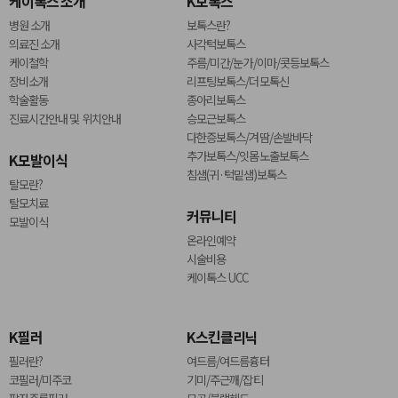
케이톡스 소개
K보톡스
병원 소개
보톡스란?
의료진 소개
사각턱보톡스
케이철학
주름/미간/눈가/이마/콧등보톡스
장비소개
리프팅보톡스/더모톡신
학술활동
종아리보톡스
진료시간안내 및 위치안내
승모근보톡스
다한증보톡스/겨땀/손발바닥
추가보톡스/잇몸노출보톡스
K모발이식
침샘(귀·턱밑샘)보톡스
탈모란?
탈모치료
커뮤니티
모발이식
온라인예약
시술비용
케이톡스 UCC
K필러
K스킨클리닉
필러란?
여드름/여드름흉터
코필러/미주코
기미/주근깨/잡티