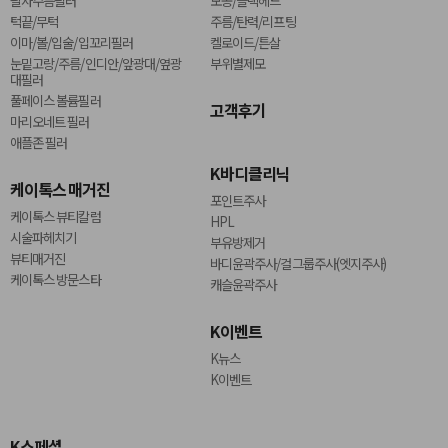
팔자주름필러
모공/블랙헤드
턱끝/무턱
주름/탄력/리프팅
이마/볼/입술/입꼬리필러
켈로이드/튼살
눈밑고랑/주름/인디안/앞광대/옆광
부위별제모
대필러
풀페이스 볼륨필러
고객후기
마리오네트 필러
애플존 필러
K바디클리닉
케이톡스 매거진
포인트주사
케이톡스 뷰티칼럼
HPL
시술파헤치기
부유방제거
뷰티매거진
바디윤곽주사/걸그룹주사(엣지주사)
케이톡스 방문스타
캐슬윤곽주사
K이벤트
K뉴스
K이벤트
K스페셜