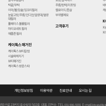
턱끝/무턱
주름/탄력/리프팅
바
이마/볼/입술/입꼬리필러
켈로이드/튼살
캐
눈밑고랑/주름/인디안/앞광대/옆광
부위별제모
대필러
K
풀페이스 볼륨필러
고객후기
K
마리오네트 필러
K
애플존 필러
케이톡스 매거진
케이톡스 뷰티칼럼
시술파헤치기
뷰티매거진
케이톡스 방문스타
개인정보방침
이용약관
진료안내
오시는 길
산로 23번지 호수빌딩 502호 대표. 김현수 TEL.
E-mail.
031-906-5555
ktoxis@k-