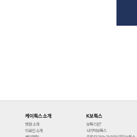
케이톡스 소개
K보톡스
병원 소개
보톡스란?
의료진 소개
사각턱보톡스
케이철학
주름/미간/눈가/이마/콧등보톡스