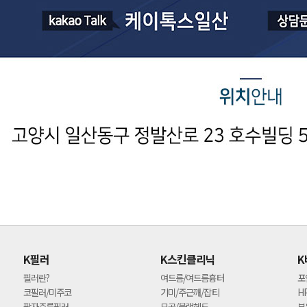
K필러
K스킨클리닉
K
필러란?
여드름/여드름흉터
포
코필러/미주코
기미/주근깨/잡티
H
팔자주름필러
모공/블랙헤드
부