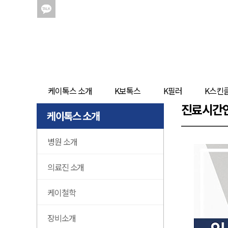
케이톡스 소개
K보톡스
K필러
K스킨
진료시간안
케이톡스 소개
병원 소개
의료진 소개
케이철학
장비소개