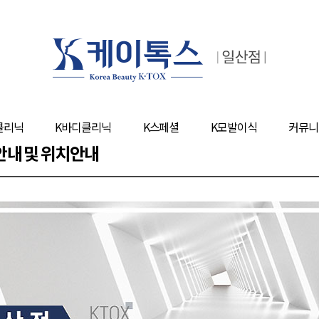
클리닉
K바디클리닉
K스페셜
K모발이식
커뮤니
내 및 위치안내