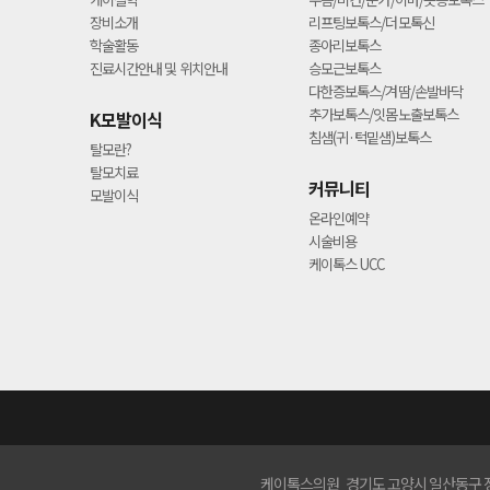
장비소개
리프팅보톡스/더모톡신
학술활동
종아리보톡스
진료시간안내 및 위치안내
승모근보톡스
다한증보톡스/겨땀/손발바닥
추가보톡스/잇몸노출보톡스
K모발이식
침샘(귀·턱밑샘)보톡스
탈모란?
탈모치료
커뮤니티
모발이식
온라인예약
시술비용
케이톡스 UCC
케이톡스의원 경기도 고양시 일산동구 정발