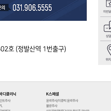
바디클리닉
K스페셜
인트주사
윤곽주사/이중턱 윤곽주사
PL
물광주사
유방제거
실리프팅(블루다이아,올리쥬 코브라,