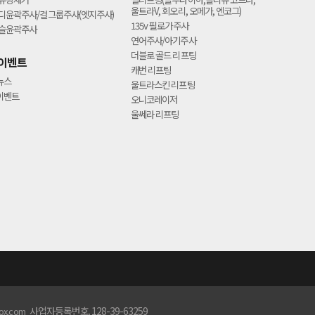
울트라V, 회오리, 오메가, 엔코그)
디윤곽주사/걸그룹주사(엣지주사)
135v 필로가주사
슬윤곽주사
연어주사/아기주사
더블로 골드 리프팅
이벤트
캐번 리프팅
뉴스
울트라스킨 리프팅
이벤트
오니코레이저
울쎄라 리프팅
사업자등록번호. 128-39-63259
tox.com